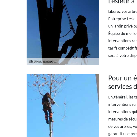
Lesieur à
Libérez vos arbre
Entreprise Lesieu
un jardin privé o
Équipé du meilleu
interventions ra
tarifs compétiti
sera à votre disp
Pour un é
services 
En général, les t
interventions su
interventions qui
mesures de sécuri
de vos arbres, v
garantit une pres