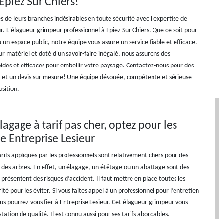
 Epiez Sur Chiers!
s de leurs branches indésirables en toute sécurité avec l'expertise de
r. L'élagueur grimpeur professionnel à Epiez Sur Chiers. Que ce soit pour
u un espace public, notre équipe vous assure un service fiable et efficace.
r matériel et doté d'un savoir-faire inégalé, nous assurons des
pides et efficaces pour embellir votre paysage. Contactez-nous pour des
fs et un devis sur mesure! Une équipe dévouée, compétente et sérieuse
osition.
lagage à tarif pas cher, optez pour les
de Entreprise Lesieur
arifs appliqués par les professionnels sont relativement chers pour des
r des arbres. En effet, un élagage, un étêtage ou un abattage sont des
 présentent des risques d’accident. Il faut mettre en place toutes les
té pour les éviter. Si vous faites appel à un professionnel pour l’entretien
ous pourrez vous fier à Entreprise Lesieur. Cet élagueur grimpeur vous
tation de qualité. Il est connu aussi pour ses tarifs abordables.