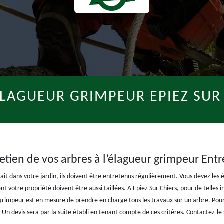
ÉLAGUEUR GRIMPEUR EPIEZ SUR 
retien de vos arbres à l’élagueur grimpeur Entr
ait dans votre jardin, ils doivent être entretenus régulièrement. Vous devez les 
t votre propriété doivent être aussi taillées. A Epiez Sur Chiers, pour de telles i
grimpeur est en mesure de prendre en charge tous les travaux sur un arbre. Pour
Un devis sera par la suite établi en tenant compte de ces critères. Contactez-le s