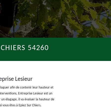
CHIERS 54260
eprise Lesieur
élaguer afin de contenir leur hauteur et
nterventions, Entreprise Lesieur est un
 un élagage, il va évaluer la hauteur de
i vous êtes à Epiez Sur Chiers.