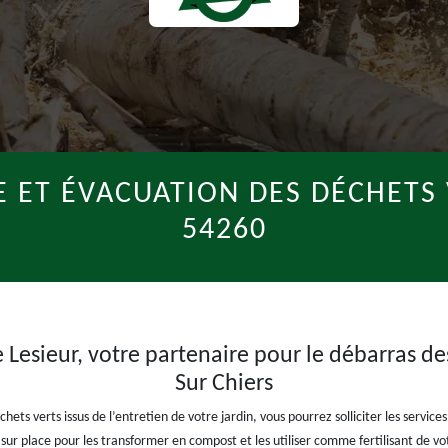
 ET ÉVACUATION DES DÉCHETS 
54260
e Lesieur, votre partenaire pour le débarras de
Sur Chiers
ts verts issus de l’entretien de votre jardin, vous pourrez solliciter les service
r sur place pour les transformer en compost et les utiliser comme fertilisant de 