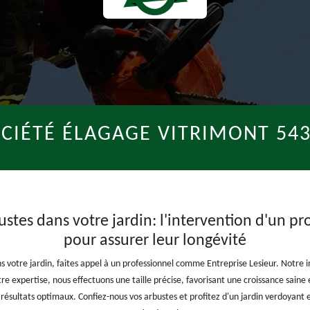
CIÉTÉ ÉLAGAGE VITRIMONT 54
bustes dans votre jardin: l'intervention d'un pr
pour assurer leur longévité
ans votre jardin, faites appel à un professionnel comme Entreprise Lesieur. Notre i
tre expertise, nous effectuons une taille précise, favorisant une croissance sain
résultats optimaux. Confiez-nous vos arbustes et profitez d'un jardin verdoyant et