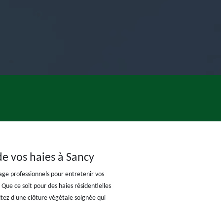
0
de vos haies à Sancy
age professionnels pour entretenir vos
 Que ce soit pour des haies résidentielles
itez d'une clôture végétale soignée qui