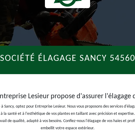
SOCIÉTÉ ÉLAGAGE SANCY 5456
Entreprise Lesieur propose d'assurer l'élagage 
à Sancy, optez pour Entreprise Lesieur. Nous vous proposons des services d'élag
 la santé et à l'esthétique de vos plantes en taillant avec précision et expertise.
ail de qualité, adapté à vos besoins. Confiez-nous l'élagage de vos haies et prof
embellit votre espace extérieur.