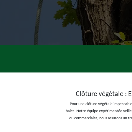
Clôture végétale : 
Pour une clôture végétale impeccable 
haies. Notre équipe expérimentée veille à
ou commerciales, nous assurons un trav