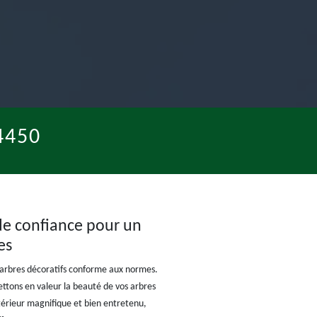
4450
 de confiance pour un
es
 d'arbres décoratifs conforme aux normes.
ttons en valeur la beauté de vos arbres
térieur magnifique et bien entretenu,