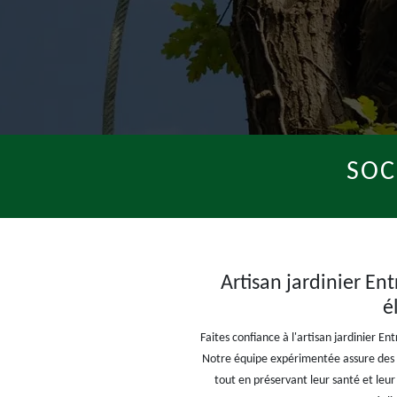
SOC
Artisan jardinier En
é
Faites confiance à l'artisan jardinier E
Notre équipe expérimentée assure des s
tout en préservant leur santé et leu