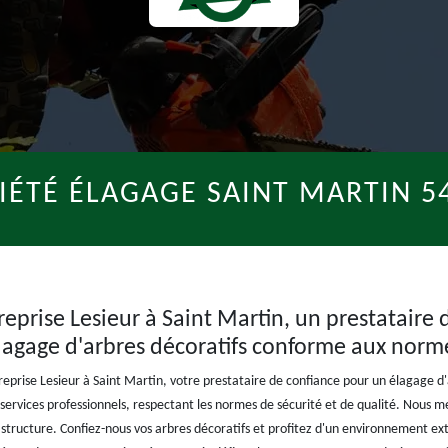
IÉTÉ ÉLAGAGE SAINT MARTIN 5
treprise Lesieur à Saint Martin, un prestataire
lagage d'arbres décoratifs conforme aux norm
ntreprise Lesieur à Saint Martin, votre prestataire de confiance pour un élagage
ervices professionnels, respectant les normes de sécurité et de qualité. Nous me
r structure. Confiez-nous vos arbres décoratifs et profitez d'un environnement ex