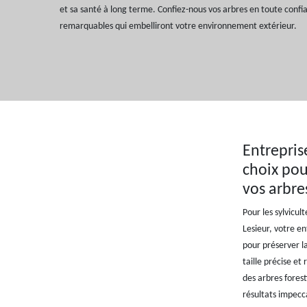
et sa santé à long terme. Confiez-nous vos arbres en toute confia
remarquables qui embelliront votre environnement extérieur.
Entrepris
choix pou
vos arbre
Pour les sylvicul
Lesieur, votre en
pour préserver la
taille précise et
des arbres fores
résultats impecca