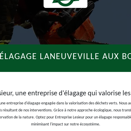
 ÉLAGAGE LANEUVEVILLE AUX BO
sieur, une entreprise d'élagage qui valorise les
une entreprise d'élagage engagée dans la valorisation des déchets verts. Nous 
is résultant de nos interventions. Grâce à notre approche écologique, nous tra
servation de la nature. Optez pour Entreprise Lesieur pour un élagage responsable
minimisant l'impact sur notre écosystème.