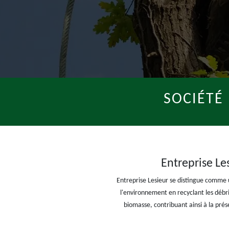
SOCIÉTÉ
Entreprise Le
Entreprise Lesieur se distingue comme 
l'environnement en recyclant les débr
biomasse, contribuant ainsi à la pré