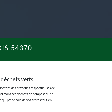
IS 54370
 déchets verts
adoptons des pratiques respectueuses de
nsformons ces déchets en compost ou en
 qui prend soin de vos arbres tout en