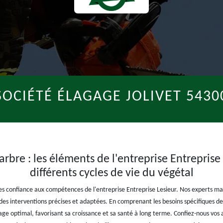
SOCIÉTÉ ÉLAGAGE JOLIVET 5430
arbre : les éléments de l'entreprise Entreprise 
différents cycles de vie du végétal
es confiance aux compétences de l'entreprise Entreprise Lesieur. Nos experts maît
 des interventions précises et adaptées. En comprenant les besoins spécifiques de
e optimal, favorisant sa croissance et sa santé à long terme. Confiez-nous vos a