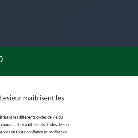
0
Lesieur maîtrisent les
risent les différents cycles de vie du
 chaque arbre à différents stades de son
rbres en toute confiance et profitez de