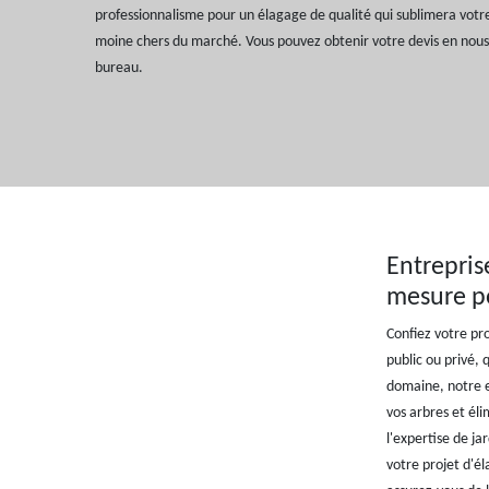
professionnalisme pour un élagage de qualité qui sublimera votre
moine chers du marché. Vous pouvez obtenir votre devis en nous
bureau.
Entreprise
mesure p
Confiez votre pro
public ou privé, 
domaine, notre e
vos arbres et éli
l'expertise de ja
votre projet d'él