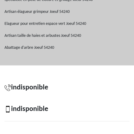
Artisan élagueur grimpeur Joeuf 54240
Elagueur pour entretien espace vert Joeuf 54240
Artisan taille de haies et arbustes Joeuf 54240
Abattage d'arbre Joeuf 54240
indisponible
indisponible