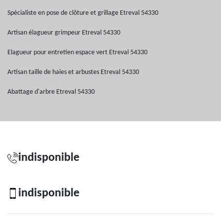
Spécialiste en pose de clôture et grillage Etreval 54330
Artisan élagueur grimpeur Etreval 54330
Elagueur pour entretien espace vert Etreval 54330
Artisan taille de haies et arbustes Etreval 54330
Abattage d'arbre Etreval 54330
indisponible
indisponible