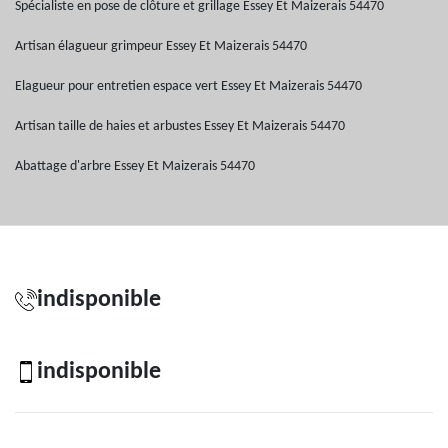
Spécialiste en pose de clôture et grillage Essey Et Maizerais 54470
Artisan élagueur grimpeur Essey Et Maizerais 54470
Elagueur pour entretien espace vert Essey Et Maizerais 54470
Artisan taille de haies et arbustes Essey Et Maizerais 54470
Abattage d'arbre Essey Et Maizerais 54470
indisponible
indisponible