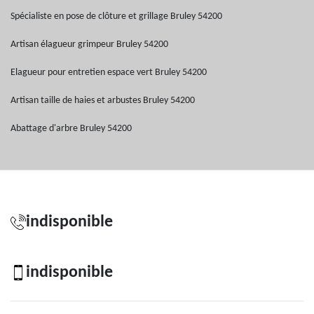
Spécialiste en pose de clôture et grillage Bruley 54200
Artisan élagueur grimpeur Bruley 54200
Elagueur pour entretien espace vert Bruley 54200
Artisan taille de haies et arbustes Bruley 54200
Abattage d'arbre Bruley 54200
indisponible
indisponible