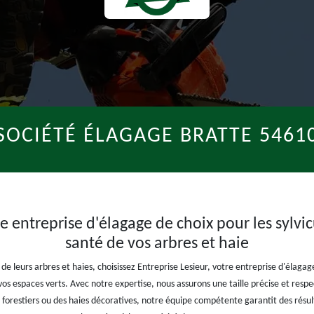
SOCIÉTÉ ÉLAGAGE BRATTE 5461
e entreprise d'élagage de choix pour les sylvi
santé de vos arbres et haie
té de leurs arbres et haies, choisissez Entreprise Lesieur, votre entreprise d'élaga
e vos espaces verts. Avec notre expertise, nous assurons une taille précise et resp
 forestiers ou des haies décoratives, notre équipe compétente garantit des résul