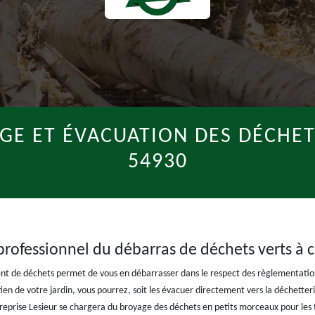
GE ET ÉVACUATION DES DÉCHET
54930
 professionnel du débarras de déchets verts à c
ent de déchets permet de vous en débarrasser dans le respect des règlementation
ien de votre jardin, vous pourrez, soit les évacuer directement vers la déchetter
 Entreprise Lesieur se chargera du broyage des déchets en petits morceaux pour le