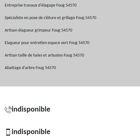
Entreprise travaux d'élagage Foug 54570
Spécialiste en pose de clôture et grillage Foug 54570
Artisan élagueur grimpeur Foug 54570
Elagueur pour entretien espace vert Foug 54570
Artisan taille de haies et arbustes Foug 54570
Abattage d'arbre Foug 54570
indisponible
indisponible