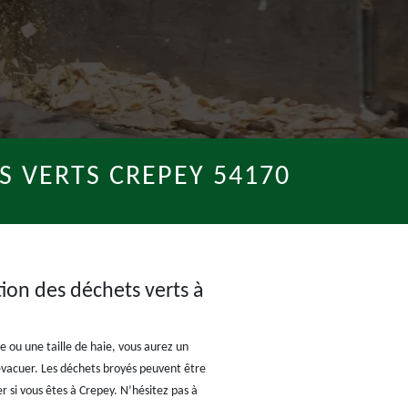
S VERTS CREPEY 54170
tion des déchets verts à
 ou une taille de haie, vous aurez un
 évacuer. Les déchets broyés peuvent être
r si vous êtes à Crepey. N’hésitez pas à