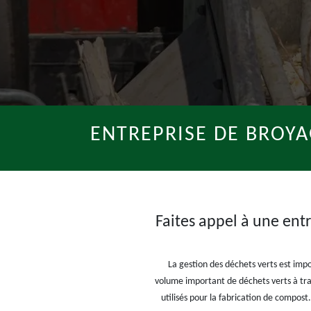
ENTREPRISE DE BROYA
Faites appel à une entr
La gestion des déchets verts est imp
volume important de déchets verts à trai
utilisés pour la fabrication de compost