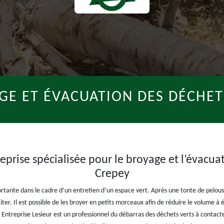
GE ET ÉVACUATION DES DÉCHET
eprise spécialisée pour le broyage et l’évacua
Crepey
ortante dans le cadre d’un entretien d’un espace vert. Après une tonte de pelouse
ter. Il est possible de les broyer en petits morceaux afin de réduire le volume à
. Entreprise Lesieur est un professionnel du débarras des déchets verts à contacte