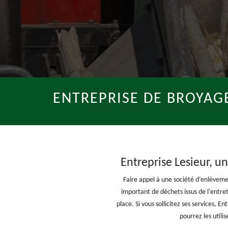
ENTREPRISE DE BROYAG
Entreprise Lesieur, u
Faire appel à une société d’enlèvem
important de déchets issus de l’entret
place. Si vous sollicitez ses services,
pourrez les utili