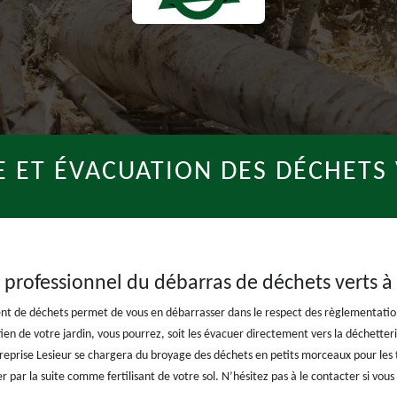
E ET ÉVACUATION DES DÉCHETS 
n professionnel du débarras de déchets verts à
ent de déchets permet de vous en débarrasser dans le respect des règlementation
ien de votre jardin, vous pourrez, soit les évacuer directement vers la déchetter
 Entreprise Lesieur se chargera du broyage des déchets en petits morceaux pour le
ser par la suite comme fertilisant de votre sol. N’hésitez pas à le contacter si vous