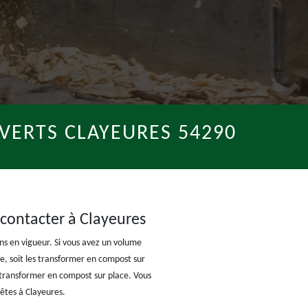
VERTS CLAYEURES 54290
 contacter à Clayeures
s en vigueur. Si vous avez un volume
ie, soit les transformer en compost sur
s transformer en compost sur place. Vous
 êtes à Clayeures.