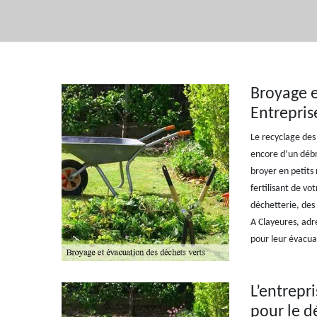
Broyage e
Entrepris
Le recyclage des 
encore d’un débr
broyer en petits
fertilisant de vo
déchetterie, des
A Clayeures, adr
pour leur évacuat
L’entrepr
pour le d